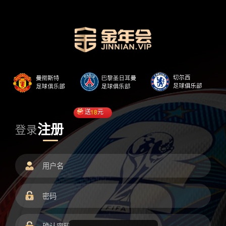
送
18
元
注册
登录